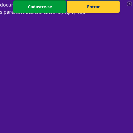
document.getElementsByTagName("script")[0];
X
Cadastre-se
Entrar
s.parentNode.insertBefore(mtj, s); })();