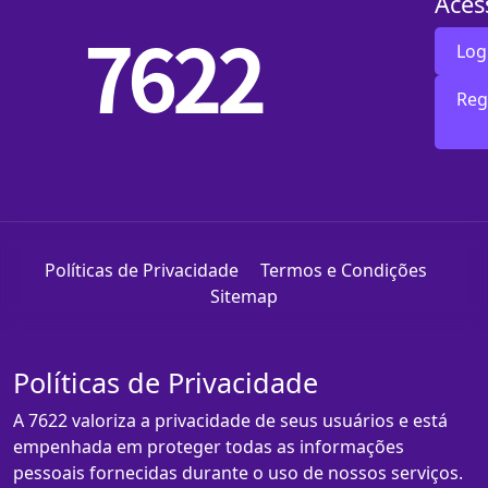
Aces
Log
Reg
Políticas de Privacidade
Termos e Condições
Sitemap
Políticas de Privacidade
A 7622 valoriza a privacidade de seus usuários e está
empenhada em proteger todas as informações
pessoais fornecidas durante o uso de nossos serviços.