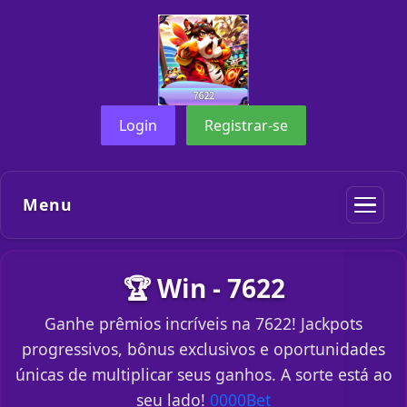
Login
Registrar-se
Menu
🏆 Win - 7622
Ganhe prêmios incríveis na 7622! Jackpots
progressivos, bônus exclusivos e oportunidades
únicas de multiplicar seus ganhos. A sorte está ao
seu lado!
0000Bet