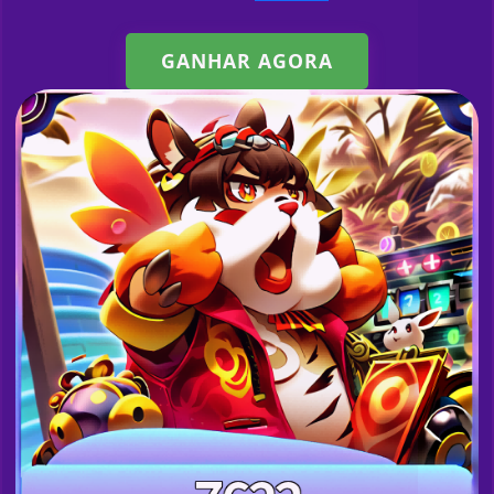
GANHAR AGORA