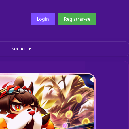
Login
Registrar-se
SOCIAL