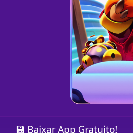
💾 Baixar App Gratuito!