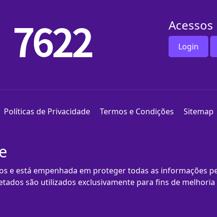
Acessos
Login
Políticas de Privacidade
Termos e Condições
Sitemap
de
rios e está empenhada em proteger todas as informações p
etados são utilizados exclusivamente para fins de melhoria