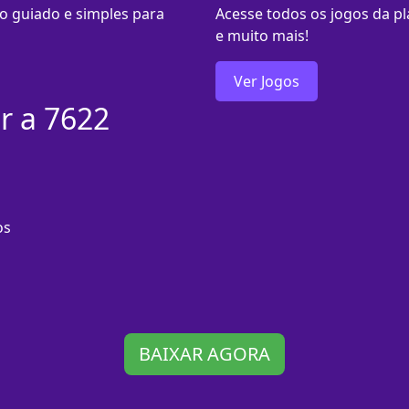
o guiado e simples para
Acesse todos os jogos da pl
e muito mais!
Ver Jogos
r a 7622
os
BAIXAR AGORA