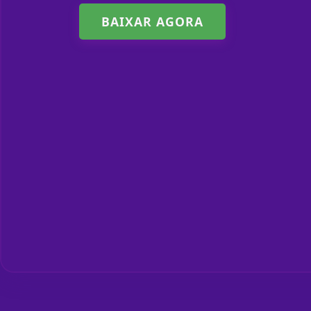
BAIXAR AGORA