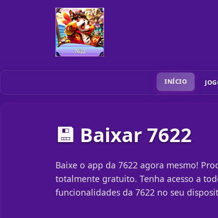
INÍCIO
JOG
💾 Baixar 7622
Baixe o app da 7622 agora mesmo! Proc
totalmente gratuito. Tenha acesso a tod
funcionalidades da 7622 no seu disposi