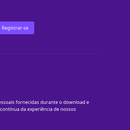
Registrar-se
essoais fornecidas durante o download e
 contínua da experiência de nossos