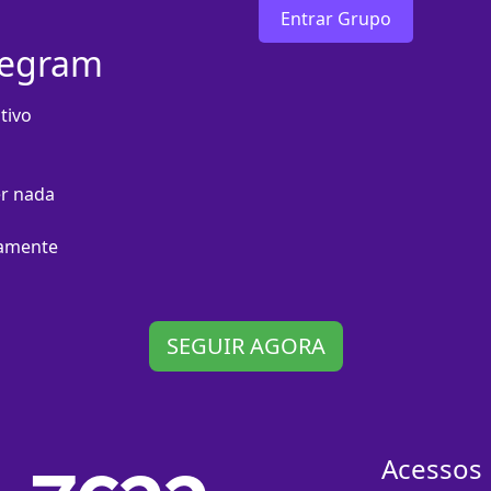
Entrar Grupo
legram
tivo
er nada
camente
SEGUIR AGORA
Acessos