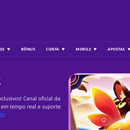
OS
BÔNUS
CONTA
MOBILE
APOSTAS
2
lusivos! Canal oficial da
 em tempo real e suporte
Br