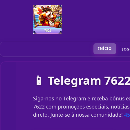
INÍCIO
JOG
📱 Telegram 762
Siga-nos no Telegram e receba bônus exc
7622 com promoções especiais, notícias
direto. Junte-se à nossa comunidade!
45