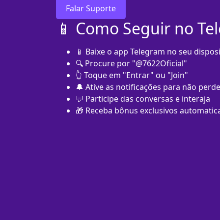
Falar Suporte
📱 Como Seguir no Te
📱 Baixe o app Telegram no seu disposi
🔍 Procure por "@7622Oficial"
👆 Toque em "Entrar" ou "Join"
🔔 Ative as notificações para não perd
💬 Participe das conversas e interaja
🎁 Receba bônus exclusivos automati