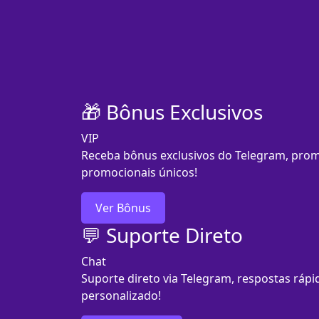
🎁 Bônus Exclusivos
VIP
Receba bônus exclusivos do Telegram, prom
promocionais únicos!
Ver Bônus
💬 Suporte Direto
Chat
Suporte direto via Telegram, respostas ráp
personalizado!