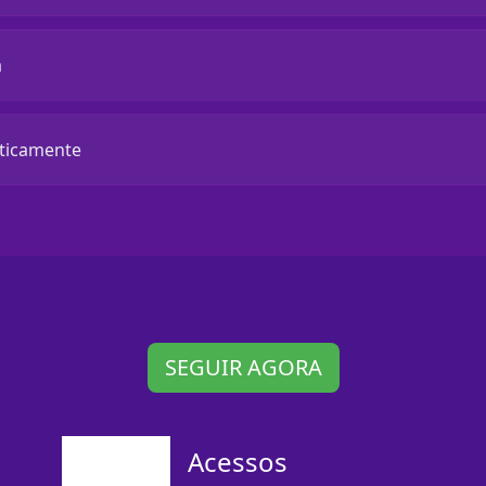
a
aticamente
SEGUIR AGORA
Acessos