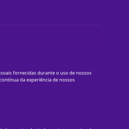
ssoais fornecidas durante o uso de nossos
 contínua da experiência de nossos