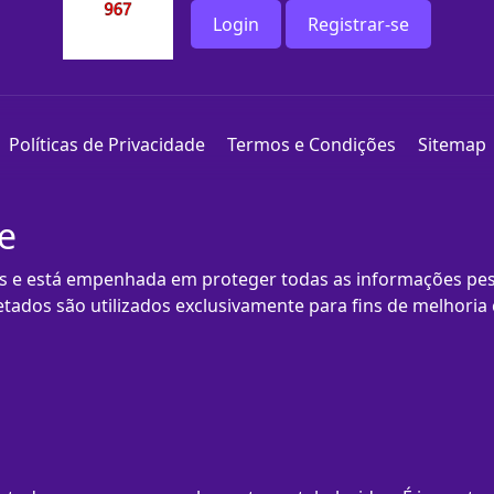
Login
Registrar-se
Políticas de Privacidade
Termos e Condições
Sitemap
de
ios e está empenhada em proteger todas as informações pe
tados são utilizados exclusivamente para fins de melhoria