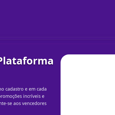
 Plataforma
no cadastro e em cada
promoções incríveis e
unte-se aos vencedores