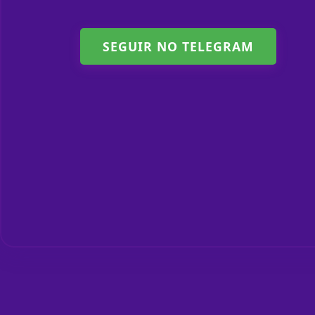
SEGUIR NO TELEGRAM