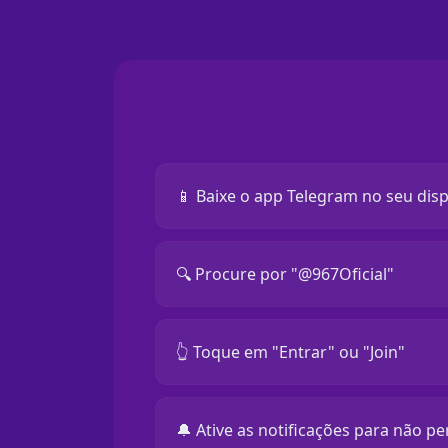
📱 Baixe o app Telegram no seu disp
🔍 Procure por "@967Oficial"
👆 Toque em "Entrar" ou "Join"
🔔 Ative as notificações para não p