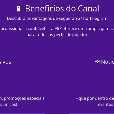
📱 Benefícios do Canal
Descubra as vantagens de seguir a 967 no Telegram
profissional e confiável — a 967 oferece uma ampla gama de
para todos os perfis de jogador.
sivos
📢 Notí
m, promoções especiais
Fique por dentro d
s únicos!
eventos