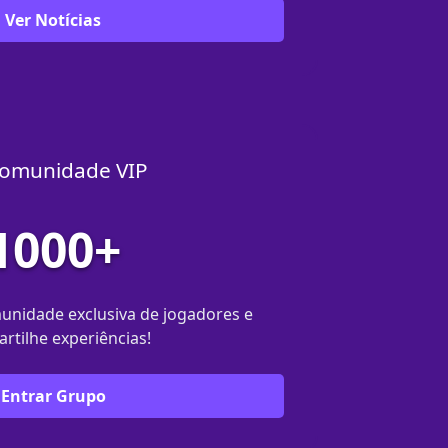
Ver Notícias
Comunidade VIP
1000+
unidade exclusiva de jogadores e
rtilhe experiências!
Entrar Grupo