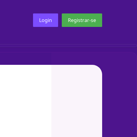
Login
Registrar-se