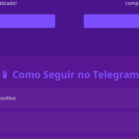
lizado!
compa
e
📱 Como Seguir no Telegram
ositivo