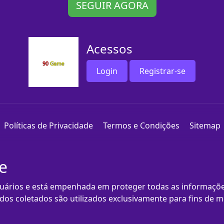
SEGUIR AGORA
Acessos
Login
Registrar-se
Políticas de Privacidade
Termos e Condições
Sitemap
de
usuários e está empenhada em proteger todas as informaçõe
os coletados são utilizados exclusivamente para fins de m