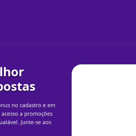
lhor
postas
ônus no cadastro e em
m acesso a promoções
ualável. Junte-se aos