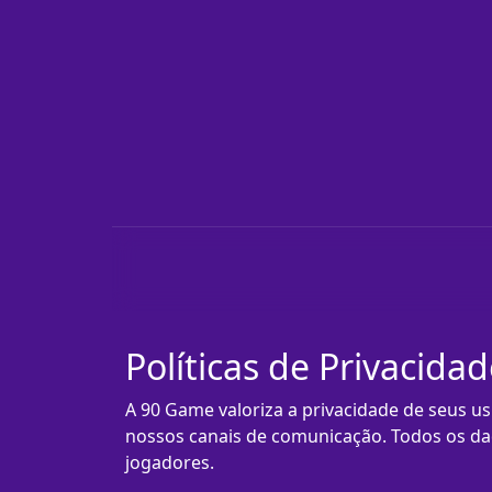
Políticas de Privacida
A 90 Game valoriza a privacidade de seus 
nossos canais de comunicação. Todos os dad
jogadores.