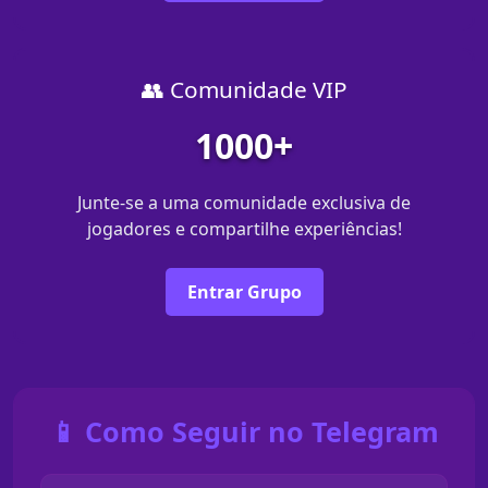
👥 Comunidade VIP
1000+
Junte-se a uma comunidade exclusiva de
jogadores e compartilhe experiências!
Entrar Grupo
📱 Como Seguir no Telegram