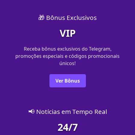
🎁 Bônus Exclusivos
VIP
Receba bônus exclusivos do Telegram,
promoções especiais e códigos promocionais
únicos!
Ver Bônus
📢 Notícias em Tempo Real
24/7