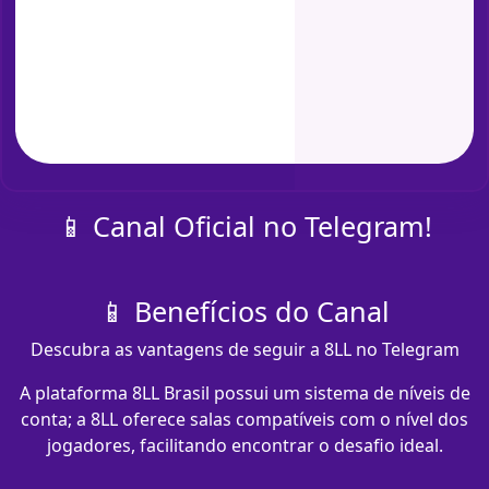
📱 Canal Oficial no Telegram!
📱 Benefícios do Canal
Descubra as vantagens de seguir a 8LL no Telegram
A plataforma 8LL Brasil possui um sistema de níveis de
conta; a 8LL oferece salas compatíveis com o nível dos
jogadores, facilitando encontrar o desafio ideal.