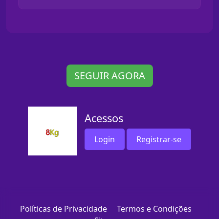
SEGUIR AGORA
Acessos
Login
Registrar-se
Políticas de Privacidade
Termos e Condições