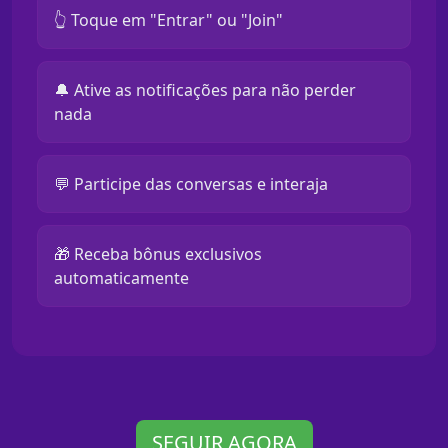
👆 Toque em "Entrar" ou "Join"
🔔 Ative as notificações para não perder
nada
💬 Participe das conversas e interaja
🎁 Receba bônus exclusivos
automaticamente
SEGUIR AGORA