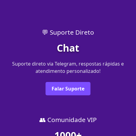
💬 Suporte Direto
Chat
Suporte direto via Telegram, respostas rápidas e
atendimento personalizado!
Falar Suporte
👥 Comunidade VIP
1000+