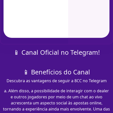
📱 Canal Oficial no Telegram!
📱 Benefícios do Canal
Descubra as vantagens de seguir a 8CC no Telegram
a. Além disso, a possibilidade de interagir com o dealer
e outros jogadores por meio de um chat ao vivo
acrescenta um aspecto social às apostas online,
tornando a experiência ainda mais envolvente. Uma das