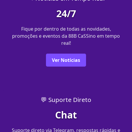
24/7
Fique por dentro de todas as novidades,
promoções e eventos da 88B CaSSino em tempo
real!
Ver Notícias
💬 Suporte Direto
Chat
Suporte direto via Telegram, respostas rápidas e