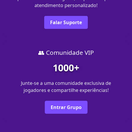
atendimento personalizado!
Falar Suporte
👥 Comunidade VIP
1000+
Junte-se a uma comunidade exclusiva de
jogadores e compartilhe experiências!
Entrar Grupo