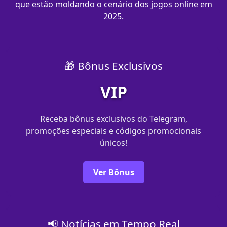
que estão moldando o cenário dos jogos online em
2025.
🎁 Bônus Exclusivos
VIP
Receba bônus exclusivos do Telegram,
promoções especiais e códigos promocionais
únicos!
Ver Bônus
📢 Notícias em Tempo Real