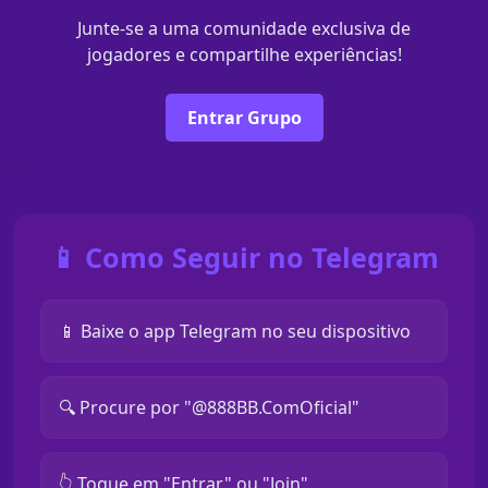
Junte-se a uma comunidade exclusiva de
jogadores e compartilhe experiências!
Entrar Grupo
📱 Como Seguir no Telegram
📱 Baixe o app Telegram no seu dispositivo
🔍 Procure por "@888BB.ComOficial"
👆 Toque em "Entrar" ou "Join"