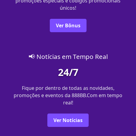
promoções especiais e códigos promocionais
únicos!
Ver Bônus
📢 Notícias em Tempo Real
24/7
Fique por dentro de todas as novidades,
promoções e eventos da 888BB.Com em tempo
real!
Ver Notícias