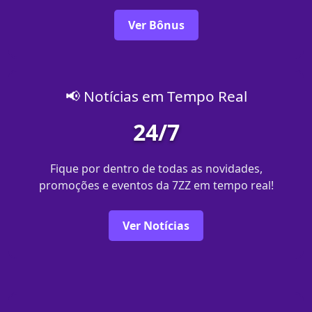
Ver Bônus
📢 Notícias em Tempo Real
24/7
Fique por dentro de todas as novidades,
promoções e eventos da 7ZZ em tempo real!
Ver Notícias