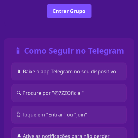
Entrar Grupo
📱 Como Seguir no Telegram
📱 Baixe o app Telegram no seu dispositivo
🔍 Procure por "@7ZZOficial"
👆 Toque em "Entrar" ou "Join"
🔔 Ative as notificações para não perder