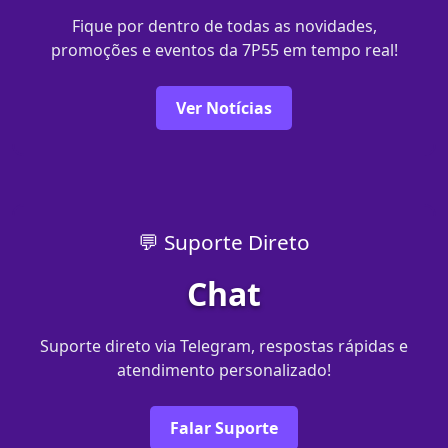
Fique por dentro de todas as novidades,
promoções e eventos da 7P55 em tempo real!
Ver Notícias
💬 Suporte Direto
Chat
Suporte direto via Telegram, respostas rápidas e
atendimento personalizado!
Falar Suporte