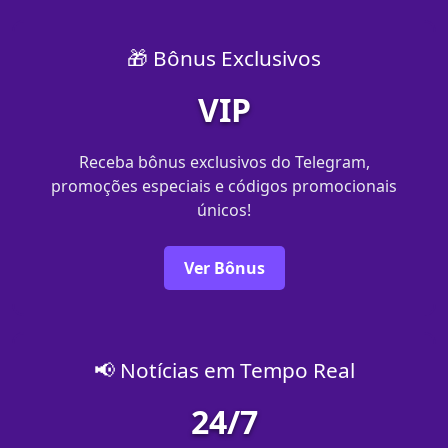
🎁 Bônus Exclusivos
VIP
Receba bônus exclusivos do Telegram,
promoções especiais e códigos promocionais
únicos!
Ver Bônus
📢 Notícias em Tempo Real
24/7