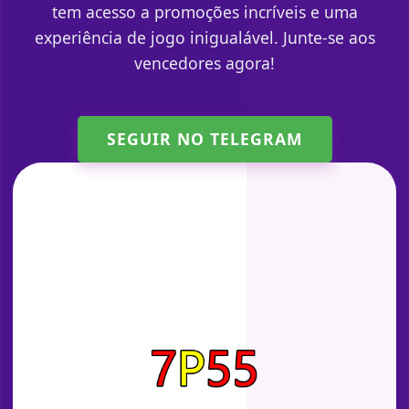
tem acesso a promoções incríveis e uma
experiência de jogo inigualável. Junte-se aos
vencedores agora!
SEGUIR NO TELEGRAM