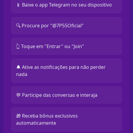
📱 Baixe o app Telegram no seu dispositivo
🔍 Procure por "@7P55Oficial"
👆 Toque em "Entrar" ou "Join"
🔔 Ative as notificações para não perder
nada
💬 Participe das conversas e interaja
🎁 Receba bônus exclusivos
automaticamente