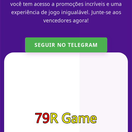
você tem acesso a promoções incríveis e uma
experiência de jogo inigualável. Junte-se aos
vencedores agora!
SEGUIR NO TELEGRAM