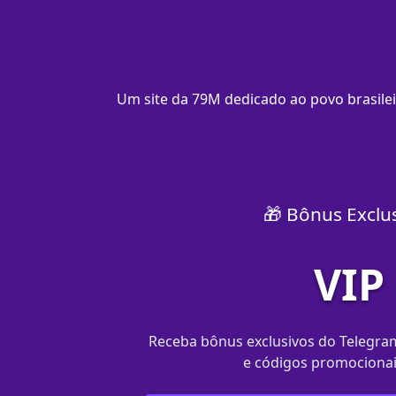
Um site da 79M dedicado ao povo brasilei
🎁 Bônus Exclu
VIP
Receba bônus exclusivos do Telegra
e códigos promocionai