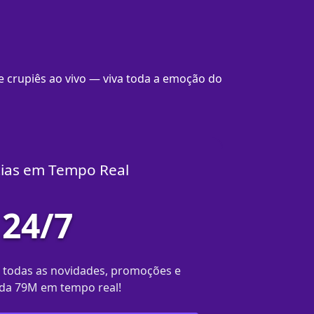
e crupiês ao vivo — viva toda a emoção do
cias em Tempo Real
24/7
e todas as novidades, promoções e
da 79M em tempo real!