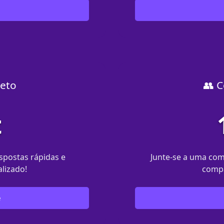
reto
👥 
t
espostas rápidas e
Junte-se a uma com
lizado!
compa
e