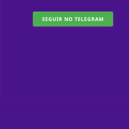
SEGUIR NO TELEGRAM