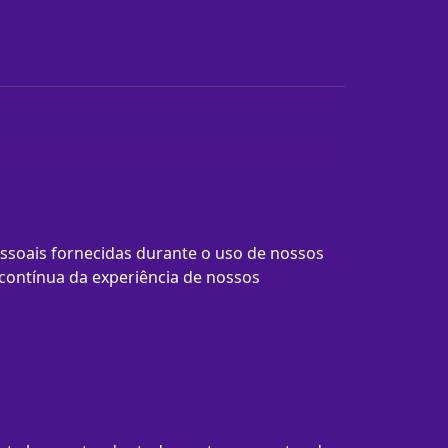
ssoais fornecidas durante o uso de nossos
 contínua da experiência de nossos