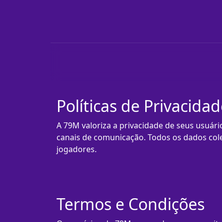
Políticas de Privacida
A 79M valoriza a privacidade de seus usuá
canais de comunicação. Todos os dados cole
jogadores.
Termos e Condições