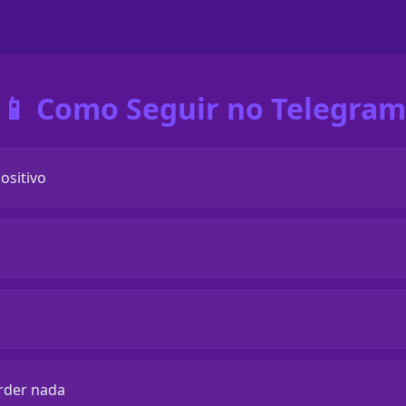
📱 Como Seguir no Telegram
ositivo
erder nada