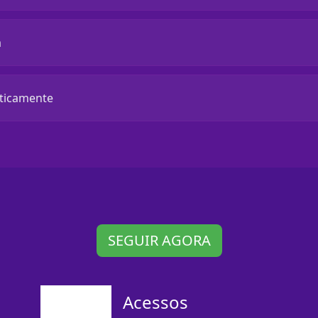
a
aticamente
SEGUIR AGORA
Acessos