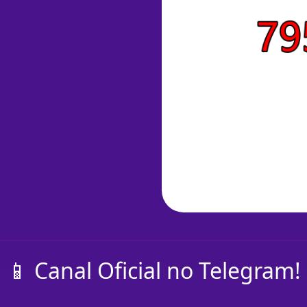
📱 Canal Oficial no Telegram!