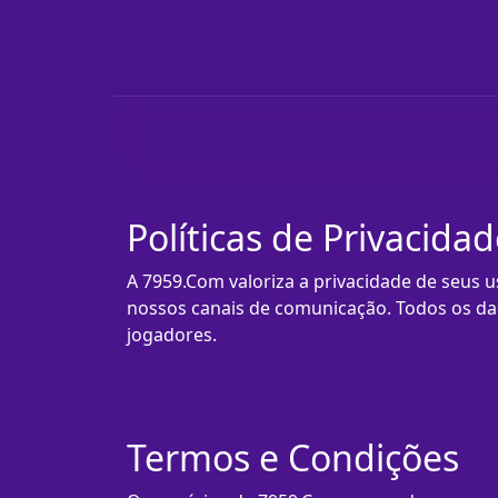
Políticas de Privacida
A 7959.Com valoriza a privacidade de seus 
nossos canais de comunicação. Todos os dad
jogadores.
Termos e Condições