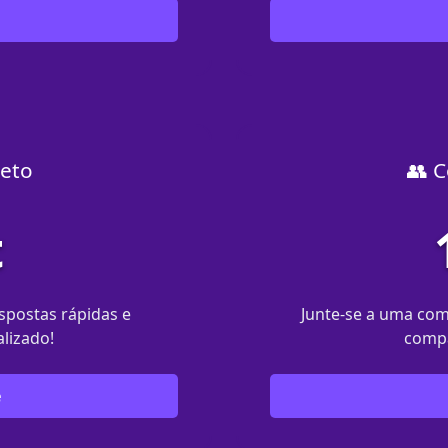
reto
👥 
t
espostas rápidas e
Junte-se a uma com
lizado!
compa
e