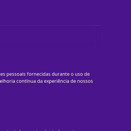
es pessoais fornecidas durante o uso de
elhoria contínua da experiência de nossos