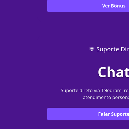
Ver Bônus
💬 Suporte Di
Cha
Suporte direto via Telegram, r
atendimento persona
Falar Suport