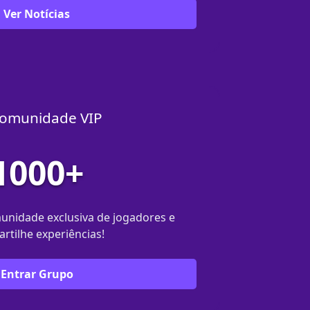
Ver Notícias
Comunidade VIP
1000+
unidade exclusiva de jogadores e
rtilhe experiências!
Entrar Grupo