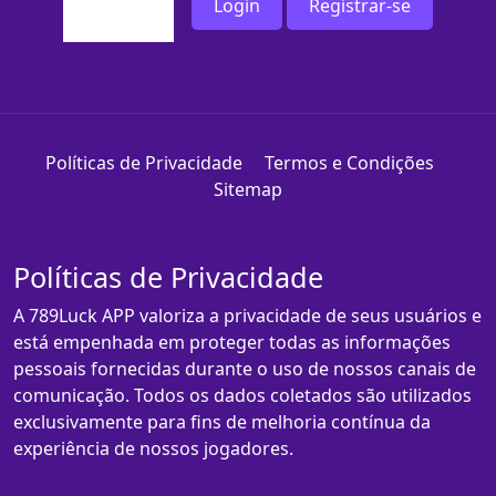
Login
Registrar-se
Políticas de Privacidade
Termos e Condições
Sitemap
Políticas de Privacidade
A 789Luck APP valoriza a privacidade de seus usuários e
está empenhada em proteger todas as informações
pessoais fornecidas durante o uso de nossos canais de
comunicação. Todos os dados coletados são utilizados
exclusivamente para fins de melhoria contínua da
experiência de nossos jogadores.