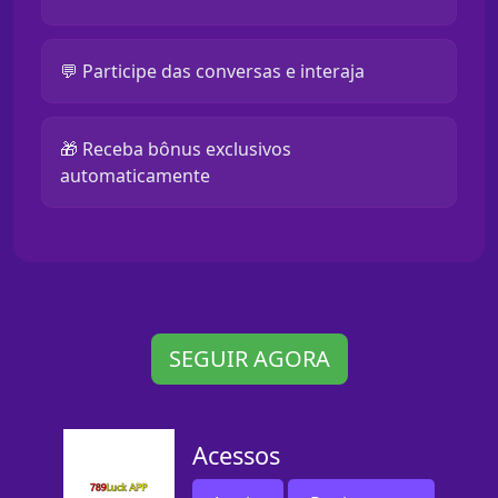
💬 Participe das conversas e interaja
🎁 Receba bônus exclusivos
automaticamente
SEGUIR AGORA
Acessos