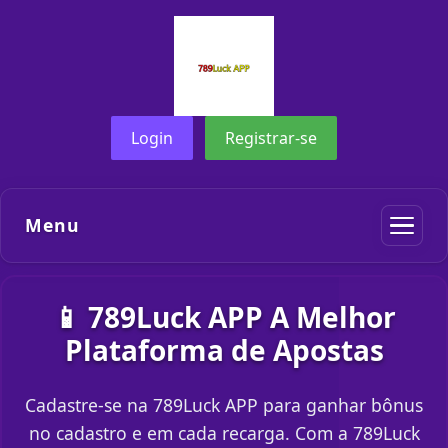
Login
Registrar-se
Menu
📱 789Luck APP A Melhor
Plataforma de Apostas
Cadastre-se na 789Luck APP para ganhar bônus
no cadastro e em cada recarga. Com a 789Luck