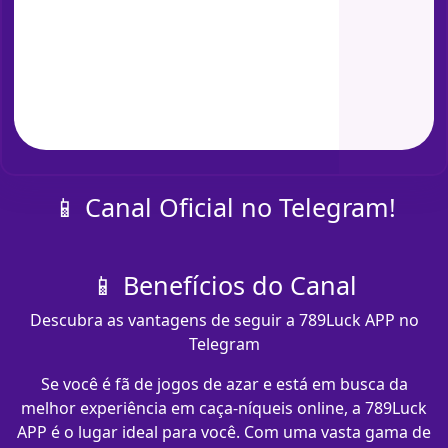
📱 Canal Oficial no Telegram!
📱 Benefícios do Canal
Descubra as vantagens de seguir a 789Luck APP no
Telegram
Se você é fã de jogos de azar e está em busca da
melhor experiência em caça-níqueis online, a 789Luck
APP é o lugar ideal para você. Com uma vasta gama de