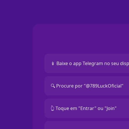
📱 Baixe o app Telegram no seu disp
🔍 Procure por "@789LuckOficial"
👆 Toque em "Entrar" ou "Join"