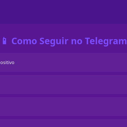
📱 Como Seguir no Telegram
ositivo