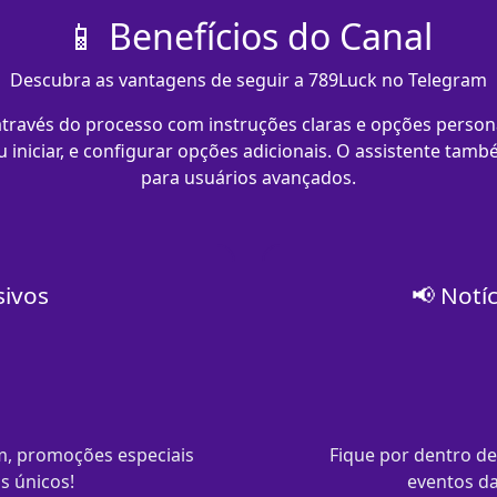
📱 Benefícios do Canal
Descubra as vantagens de seguir a 789Luck no Telegram
 através do processo com instruções claras e opções persona
u iniciar, e configurar opções adicionais. O assistente tamb
para usuários avançados.
sivos
📢 Notí
m, promoções especiais
Fique por dentro d
s únicos!
eventos d