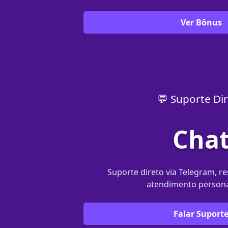
Ver Bônus
💬 Suporte Di
Cha
Suporte direto via Telegram, r
atendimento persona
Falar Suport