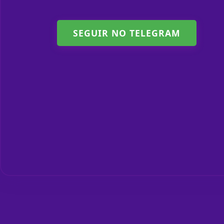
SEGUIR NO TELEGRAM