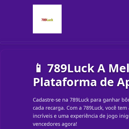
📱 789Luck A Me
Plataforma de A
Cadastre-se na 789Luck para ganhar bô
cada recarga. Com a 789Luck, você tem
incríveis e uma experiência de jogo inig
vencedores agora!