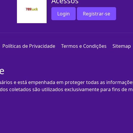
Acessos
Login
Registrar-se
Políticas de Privacidade
Termos e Condições
Sitemap
de
suários e está empenhada em proteger todas as informaçõe
os coletados são utilizados exclusivamente para fins de m