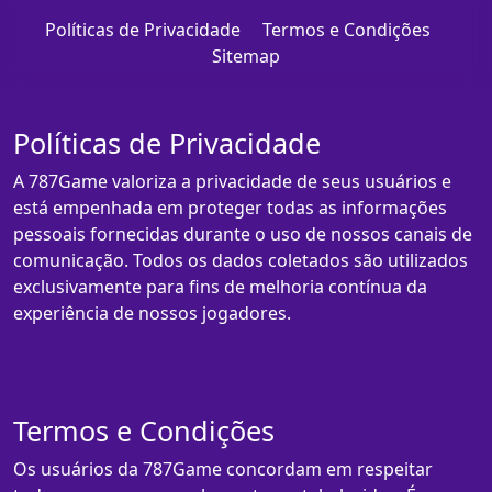
Políticas de Privacidade
Termos e Condições
Sitemap
Políticas de Privacidade
A 787Game valoriza a privacidade de seus usuários e
está empenhada em proteger todas as informações
pessoais fornecidas durante o uso de nossos canais de
comunicação. Todos os dados coletados são utilizados
exclusivamente para fins de melhoria contínua da
experiência de nossos jogadores.
Termos e Condições
Os usuários da 787Game concordam em respeitar