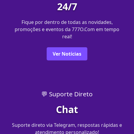
24/7
Fique por dentro de todas as novidades,
promoções e eventos da 777O.Com em tempo
real!
Ver Notícias
💬 Suporte Direto
Chat
Suporte direto via Telegram, respostas rápidas e
atendimento personalizado!