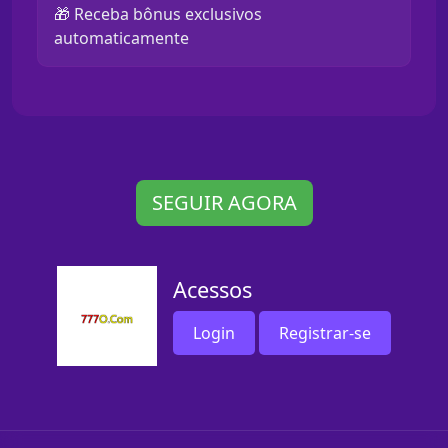
🎁 Receba bônus exclusivos
automaticamente
SEGUIR AGORA
Acessos
Login
Registrar-se