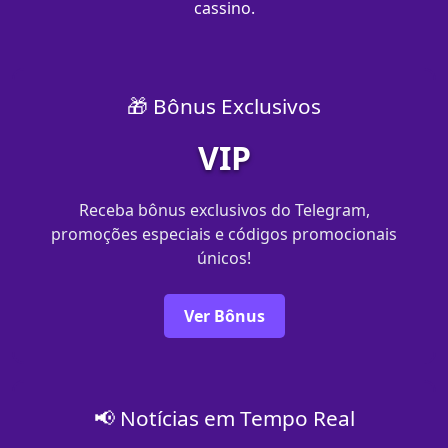
cassino.
🎁 Bônus Exclusivos
VIP
Receba bônus exclusivos do Telegram,
promoções especiais e códigos promocionais
únicos!
Ver Bônus
📢 Notícias em Tempo Real