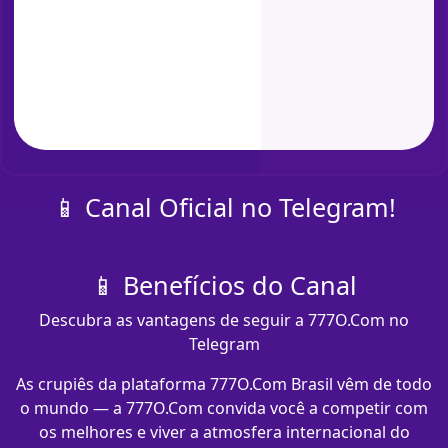
📱 Canal Oficial no Telegram!
📱 Benefícios do Canal
Descubra as vantagens de seguir a 777O.Com no
Telegram
As crupiês da plataforma 777O.Com Brasil vêm de todo
o mundo — a 777O.Com convida você a competir com
os melhores e viver a atmosfera internacional do