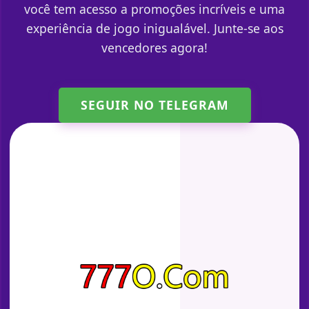
você tem acesso a promoções incríveis e uma
experiência de jogo inigualável. Junte-se aos
vencedores agora!
SEGUIR NO TELEGRAM