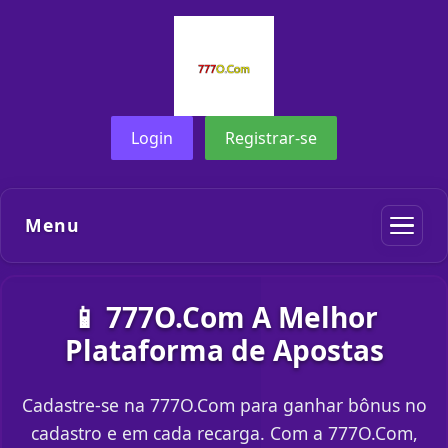
Login
Registrar-se
Menu
📱 777O.Com A Melhor
Plataforma de Apostas
Cadastre-se na 777O.Com para ganhar bônus no
cadastro e em cada recarga. Com a 777O.Com,