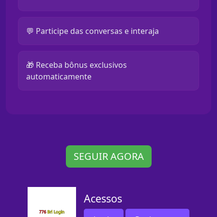
💬 Participe das conversas e interaja
🎁 Receba bônus exclusivos
automaticamente
SEGUIR AGORA
Acessos