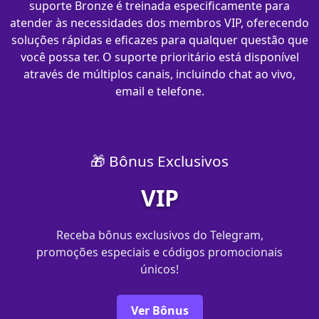
suporte Bronze é treinada especificamente para
atender às necessidades dos membros VIP, oferecendo
soluções rápidas e eficazes para qualquer questão que
você possa ter. O suporte prioritário está disponível
através de múltiplos canais, incluindo chat ao vivo,
email e telefone.
🎁 Bônus Exclusivos
VIP
Receba bônus exclusivos do Telegram,
promoções especiais e códigos promocionais
únicos!
Ver Bônus