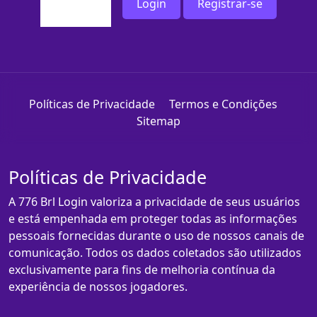
Login
Registrar-se
Políticas de Privacidade
Termos e Condições
Sitemap
Políticas de Privacidade
A 776 Brl Login valoriza a privacidade de seus usuários
e está empenhada em proteger todas as informações
pessoais fornecidas durante o uso de nossos canais de
comunicação. Todos os dados coletados são utilizados
exclusivamente para fins de melhoria contínua da
experiência de nossos jogadores.