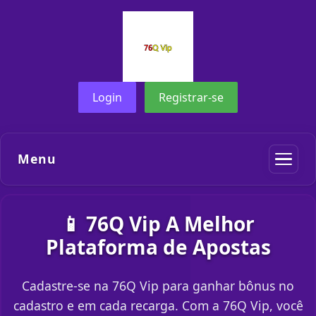
Login
Registrar-se
Menu
📱 76Q Vip A Melhor
Plataforma de Apostas
Cadastre-se na 76Q Vip para ganhar bônus no
cadastro e em cada recarga. Com a 76Q Vip, você