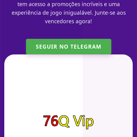
tem acesso a promoções incríveis e uma
experiência de jogo inigualável. Junte-se aos
vencedores agora!
SEGUIR NO TELEGRAM