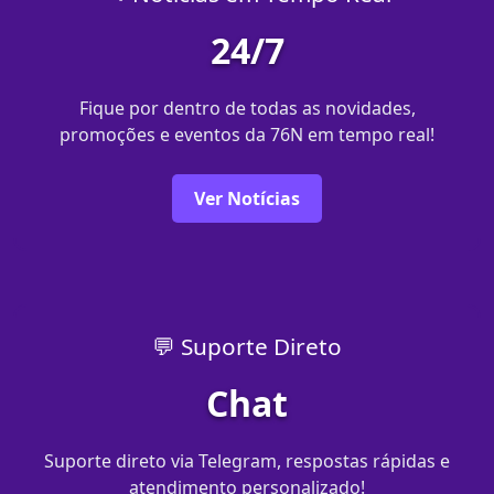
24/7
Fique por dentro de todas as novidades,
promoções e eventos da 76N em tempo real!
Ver Notícias
💬 Suporte Direto
Chat
Suporte direto via Telegram, respostas rápidas e
atendimento personalizado!