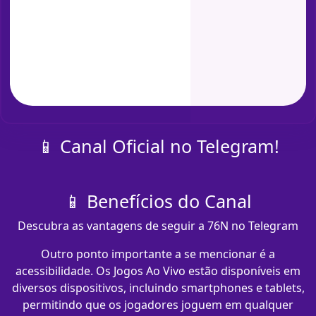
📱 Canal Oficial no Telegram!
📱 Benefícios do Canal
Descubra as vantagens de seguir a 76N no Telegram
Outro ponto importante a se mencionar é a
acessibilidade. Os Jogos Ao Vivo estão disponíveis em
diversos dispositivos, incluindo smartphones e tablets,
permitindo que os jogadores joguem em qualquer