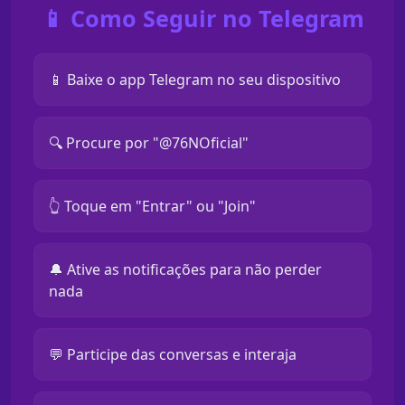
📱 Como Seguir no Telegram
📱 Baixe o app Telegram no seu dispositivo
🔍 Procure por "@76NOficial"
👆 Toque em "Entrar" ou "Join"
🔔 Ative as notificações para não perder
nada
💬 Participe das conversas e interaja