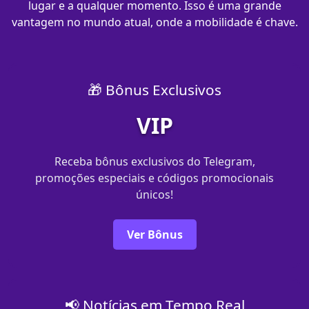
lugar e a qualquer momento. Isso é uma grande
vantagem no mundo atual, onde a mobilidade é chave.
🎁 Bônus Exclusivos
VIP
Receba bônus exclusivos do Telegram,
promoções especiais e códigos promocionais
únicos!
Ver Bônus
📢 Notícias em Tempo Real