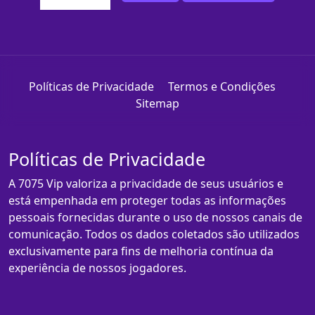
Políticas de Privacidade
Termos e Condições
Sitemap
Políticas de Privacidade
A 7075 Vip valoriza a privacidade de seus usuários e
está empenhada em proteger todas as informações
pessoais fornecidas durante o uso de nossos canais de
comunicação. Todos os dados coletados são utilizados
exclusivamente para fins de melhoria contínua da
experiência de nossos jogadores.