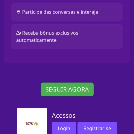
💬 Participe das conversas e interaja
🎁 Receba bônus exclusivos
automaticamente
SEGUIR AGORA
Acessos
Login
Registrar-se