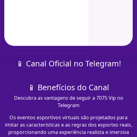
📱 Canal Oficial no Telegram!
📱 Benefícios do Canal
Descubra as vantagens de seguir a 7075 Vip no
Telegram
Os eventos esportivos virtuais são projetados para
imitar as características e as regras dos esportes reais,
proporcionando uma experiência realista e imersiva