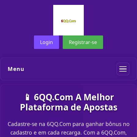
Login
Registrar-se
Menu
📱 6QQ.Com A Melhor
Plataforma de Apostas
Cadastre-se na 6QQ.Com para ganhar bônus no
cadastro e em cada recarga. Com a 6QQ.Com,