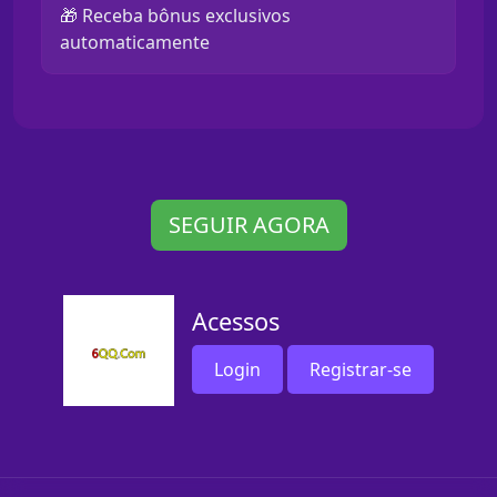
🎁 Receba bônus exclusivos
automaticamente
SEGUIR AGORA
Acessos
Login
Registrar-se