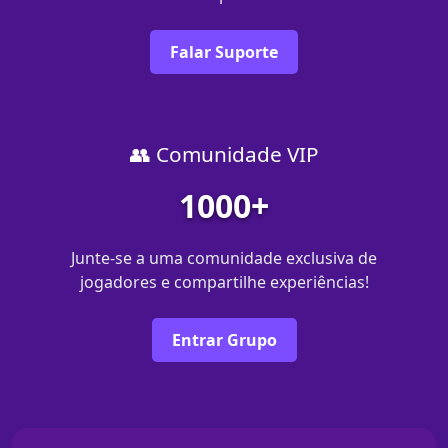
Falar Suporte
👥 Comunidade VIP
1000+
Junte-se a uma comunidade exclusiva de
jogadores e compartilhe experiências!
Entrar Grupo