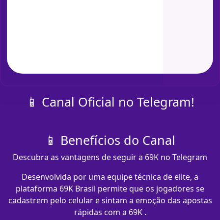
📱 Canal Oficial no Telegram!
📱 Benefícios do Canal
Descubra as vantagens de seguir a 69K no Telegram
Desenvolvida por uma equipe técnica de elite, a
plataforma 69K Brasil permite que os jogadores se
cadastrem pelo celular e sintam a emoção das apostas
rápidas com a 69K .