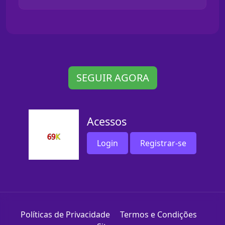
SEGUIR AGORA
Acessos
Login
Registrar-se
Políticas de Privacidade
Termos e Condições