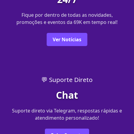
Fique por dentro de todas as novidades,
promoções e eventos da 69K em tempo real!
Ver Notícias
💬 Suporte Direto
Chat
Suporte direto via Telegram, respostas rápidas e
atendimento personalizado!