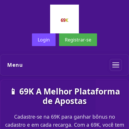
Login
Registrar-se
Menu
📱 69K A Melhor Plataforma
de Apostas
Cadastre-se na 69K para ganhar bônus no
cadastro e em cada recarga. Com a 69K, você tem