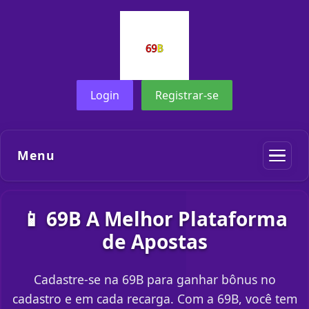
Login
Registrar-se
Menu
📱 69B A Melhor Plataforma
de Apostas
Cadastre-se na 69B para ganhar bônus no
cadastro e em cada recarga. Com a 69B, você tem