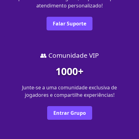
atendimento personalizado!
Falar Suporte
👥 Comunidade VIP
1000+
Junte-se a uma comunidade exclusiva de
jogadores e compartilhe experiências!
Entrar Grupo