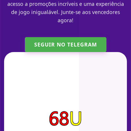
acesso a promoções incríveis e uma experiência
de jogo inigualável. Junte-se aos vencedores
agora!
SEGUIR NO TELEGRAM