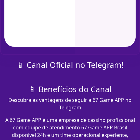
📱 Canal Oficial no Telegram!
📱 Benefícios do Canal
Descubra as vantagens de seguir a 67 Game APP no
Telegram
A 67 Game APP é uma empresa de cassino profissional
com equipe de atendimento 67 Game APP Brasil
disponível 24h e um time operacional experiente,