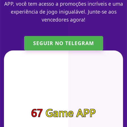
APP, você tem acesso a promoções incríveis e uma
experiência de jogo inigualável. Junte-se aos
vencedores agora!
SEGUIR NO TELEGRAM