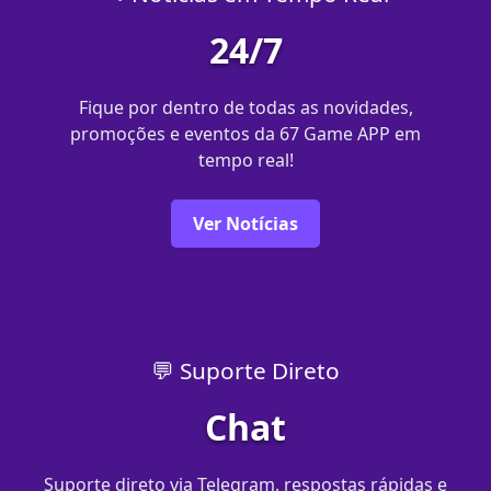
24/7
Fique por dentro de todas as novidades,
promoções e eventos da 67 Game APP em
tempo real!
Ver Notícias
💬 Suporte Direto
Chat
Suporte direto via Telegram, respostas rápidas e