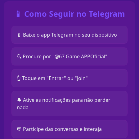
📱 Como Seguir no Telegram
📱 Baixe o app Telegram no seu dispositivo
🔍 Procure por "@67 Game APPOficial"
👆 Toque em "Entrar" ou "Join"
🔔 Ative as notificações para não perder
nada
💬 Participe das conversas e interaja