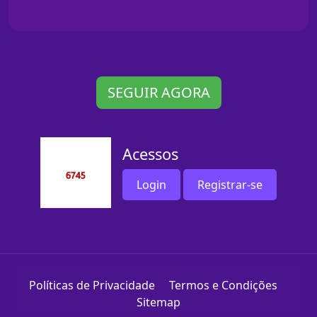
SEGUIR AGORA
Acessos
Login
Registrar-se
Políticas de Privacidade
Termos e Condições
Sitemap