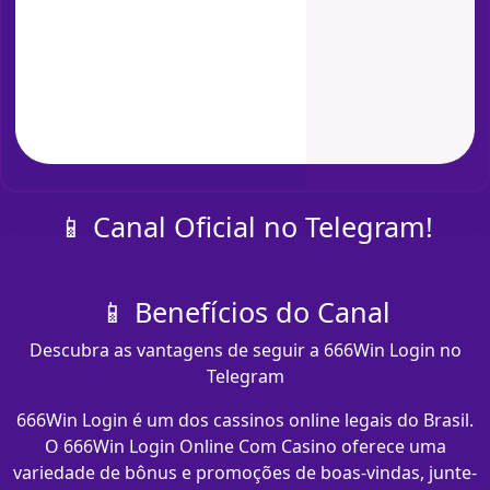
📱 Canal Oficial no Telegram!
📱 Benefícios do Canal
Descubra as vantagens de seguir a 666Win Login no
Telegram
666Win Login é um dos cassinos online legais do Brasil.
O 666Win Login Online Com Casino oferece uma
variedade de bônus e promoções de boas-vindas, junte-