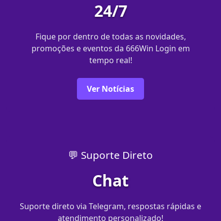
24/7
Fique por dentro de todas as novidades,
promoções e eventos da 666Win Login em
tempo real!
Ver Notícias
💬 Suporte Direto
Chat
Suporte direto via Telegram, respostas rápidas e
atendimento personalizado!