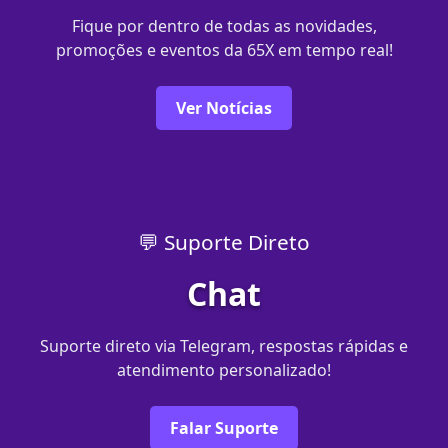
Fique por dentro de todas as novidades,
promoções e eventos da 65X em tempo real!
Ver Notícias
💬 Suporte Direto
Chat
Suporte direto via Telegram, respostas rápidas e
atendimento personalizado!
Falar Suporte