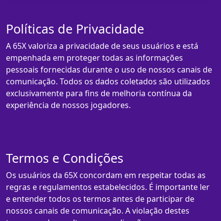
Políticas de Privacidade
A 65X valoriza a privacidade de seus usuários e está
empenhada em proteger todas as informações
pessoais fornecidas durante o uso de nossos canais de
comunicação. Todos os dados coletados são utilizados
exclusivamente para fins de melhoria contínua da
experiência de nossos jogadores.
Termos e Condições
Os usuários da 65X concordam em respeitar todas as
regras e regulamentos estabelecidos. É importante ler
e entender todos os termos antes de participar de
nossos canais de comunicação. A violação destes