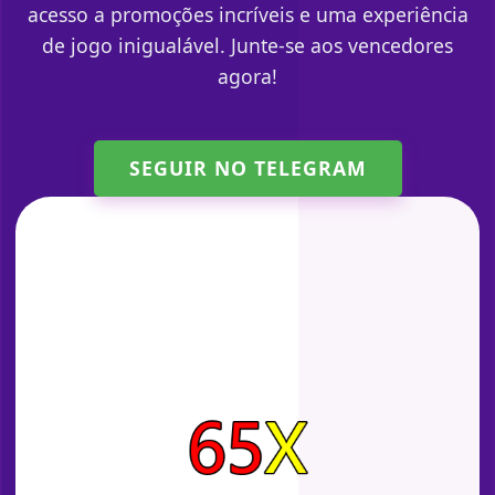
acesso a promoções incríveis e uma experiência
de jogo inigualável. Junte-se aos vencedores
agora!
SEGUIR NO TELEGRAM