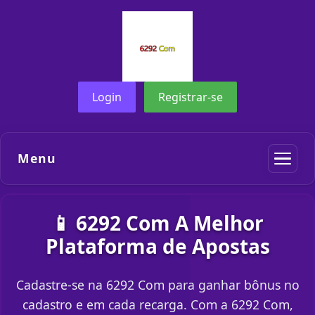
Login
Registrar-se
Menu
📱 6292 Com A Melhor
Plataforma de Apostas
Cadastre-se na 6292 Com para ganhar bônus no
cadastro e em cada recarga. Com a 6292 Com,