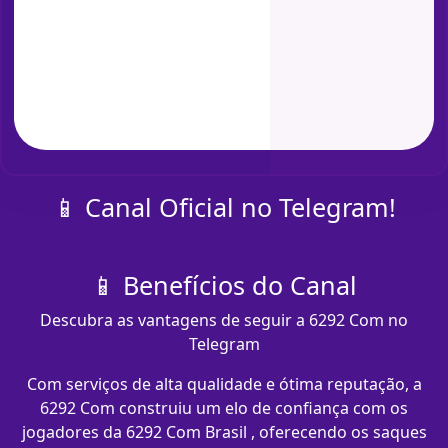
📱 Canal Oficial no Telegram!
📱 Benefícios do Canal
Descubra as vantagens de seguir a 6292 Com no
Telegram
Com serviços de alta qualidade e ótima reputação, a
6292 Com construiu um elo de confiança com os
jogadores da 6292 Com Brasil , oferecendo os saques