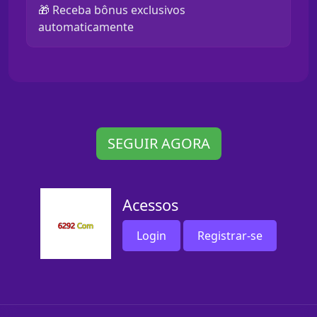
🎁 Receba bônus exclusivos
automaticamente
SEGUIR AGORA
Acessos
Login
Registrar-se