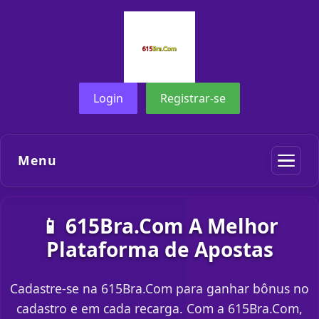
Login
Registrar-se
Menu
📱 615Bra.Com A Melhor
Plataforma de Apostas
Cadastre-se na 615Bra.Com para ganhar bônus no
cadastro e em cada recarga. Com a 615Bra.Com,