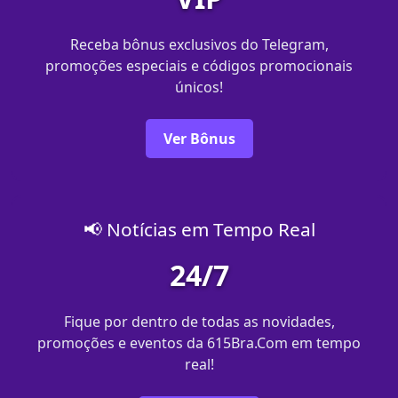
Receba bônus exclusivos do Telegram,
promoções especiais e códigos promocionais
únicos!
Ver Bônus
📢 Notícias em Tempo Real
24/7
Fique por dentro de todas as novidades,
promoções e eventos da 615Bra.Com em tempo
real!