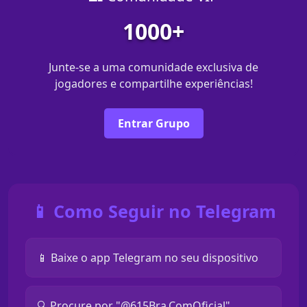
1000+
Junte-se a uma comunidade exclusiva de
jogadores e compartilhe experiências!
Entrar Grupo
📱 Como Seguir no Telegram
📱 Baixe o app Telegram no seu dispositivo
🔍 Procure por "@615Bra.ComOficial"