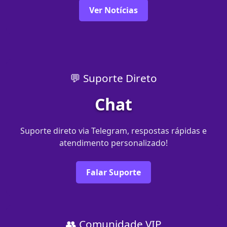
Ver Notícias
💬 Suporte Direto
Chat
Suporte direto via Telegram, respostas rápidas e
atendimento personalizado!
Falar Suporte
👥 Comunidade VIP