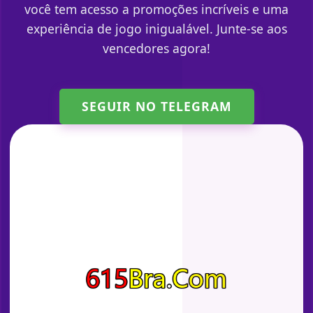
você tem acesso a promoções incríveis e uma
experiência de jogo inigualável. Junte-se aos
vencedores agora!
SEGUIR NO TELEGRAM