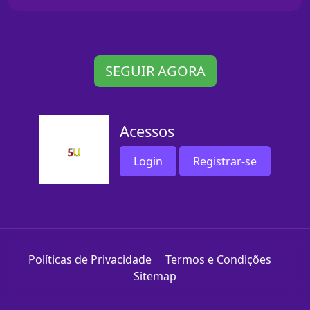
SEGUIR AGORA
Acessos
Login
Registrar-se
Políticas de Privacidade
Termos e Condições
Sitemap