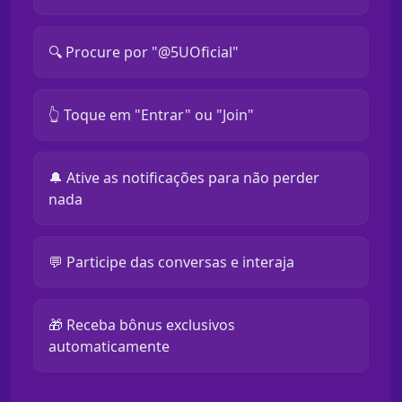
🔍 Procure por "@5UOficial"
👆 Toque em "Entrar" ou "Join"
🔔 Ative as notificações para não perder
nada
💬 Participe das conversas e interaja
🎁 Receba bônus exclusivos
automaticamente