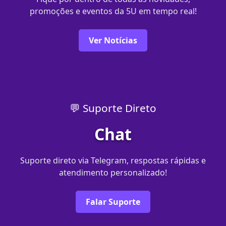
promoções e eventos da 5U em tempo real!
Ver Notícias
💬 Suporte Direto
Chat
Suporte direto via Telegram, respostas rápidas e
atendimento personalizado!
Falar Suporte