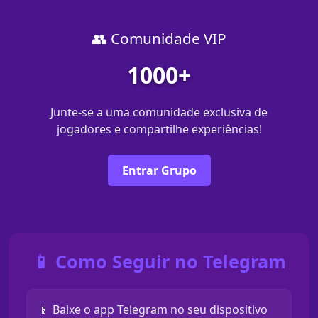
👥 Comunidade VIP
1000+
Junte-se a uma comunidade exclusiva de
jogadores e compartilhe experiências!
Entrar Grupo
📱 Como Seguir no Telegram
📱 Baixe o app Telegram no seu dispositivo