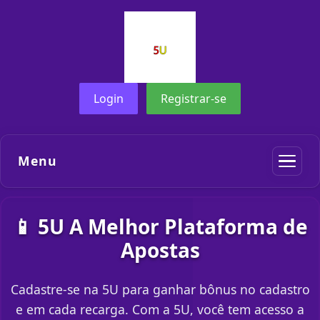
Login
Registrar-se
Menu
📱 5U A Melhor Plataforma de
Apostas
Cadastre-se na 5U para ganhar bônus no cadastro
e em cada recarga. Com a 5U, você tem acesso a