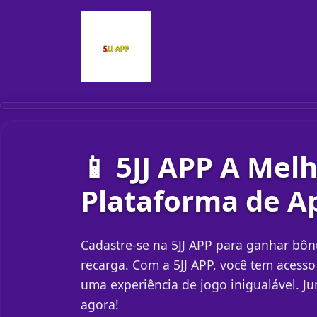
📱 5JJ APP A Mel
Plataforma de A
Cadastre-se na 5JJ APP para ganhar bôn
recarga. Com a 5JJ APP, você tem acesso
uma experiência de jogo inigualável. J
agora!