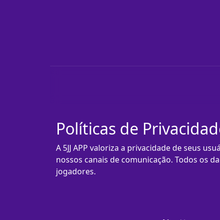
Políticas de Privacida
A 5JJ APP valoriza a privacidade de seus u
nossos canais de comunicação. Todos os dad
jogadores.