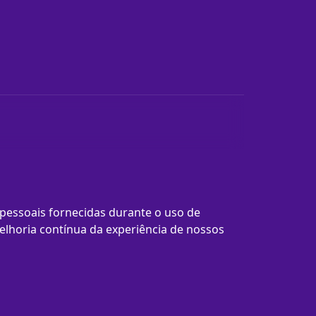
 pessoais fornecidas durante o uso de
elhoria contínua da experiência de nossos