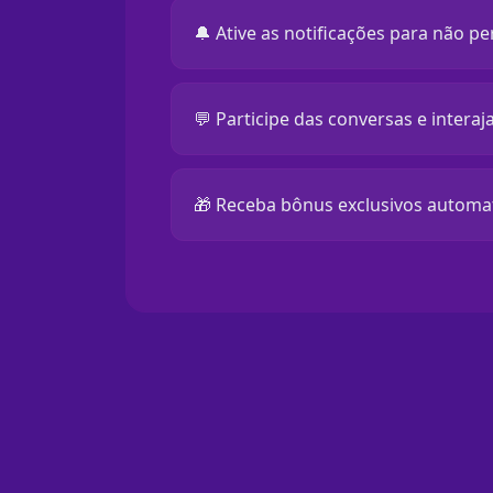
🔔 Ative as notificações para não p
💬 Participe das conversas e interaj
🎁 Receba bônus exclusivos autom