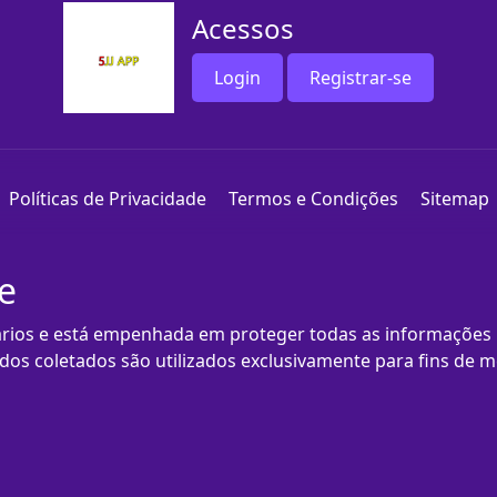
Acessos
Login
Registrar-se
Políticas de Privacidade
Termos e Condições
Sitemap
de
suários e está empenhada em proteger todas as informações
os coletados são utilizados exclusivamente para fins de m