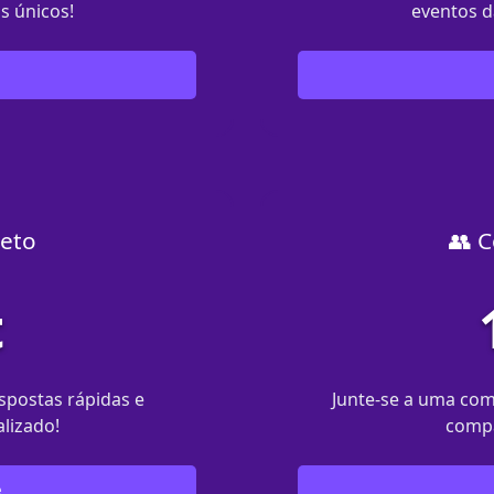
s únicos!
eventos d
reto
👥 
t
espostas rápidas e
Junte-se a uma com
lizado!
compa
e