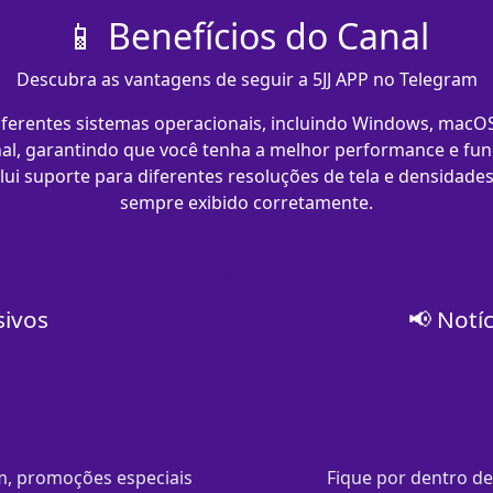
📱 Benefícios do Canal
Descubra as vantagens de seguir a 5JJ APP no Telegram
ferentes sistemas operacionais, incluindo Windows, macOS,
al, garantindo que você tenha a melhor performance e func
lui suporte para diferentes resoluções de tela e densidades
sempre exibido corretamente.
sivos
📢 Notí
m, promoções especiais
Fique por dentro d