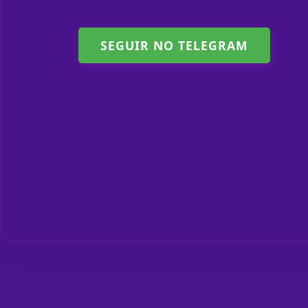
SEGUIR NO TELEGRAM