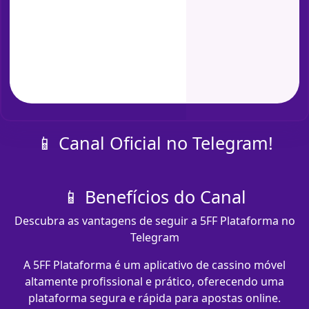
📱 Canal Oficial no Telegram!
📱 Benefícios do Canal
Descubra as vantagens de seguir a 5FF Plataforma no
Telegram
A 5FF Plataforma é um aplicativo de cassino móvel
altamente profissional e prático, oferecendo uma
plataforma segura e rápida para apostas online.