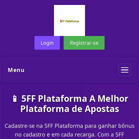
Login
Registrar-se
Menu
📱 5FF Plataforma A Melhor
Plataforma de Apostas
Cadastre-se na 5FF Plataforma para ganhar bônus
no cadastro e em cada recarga. Com a 5FF