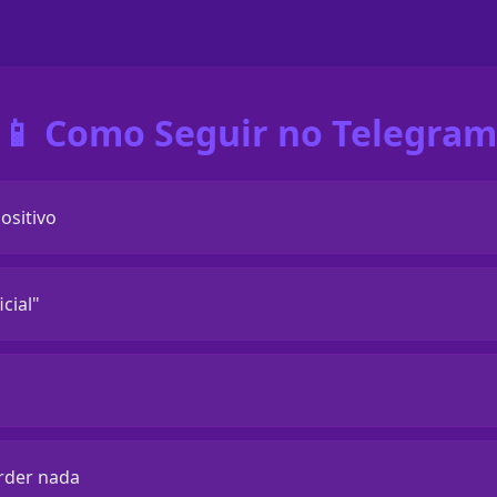
📱 Como Seguir no Telegram
ositivo
cial"
erder nada