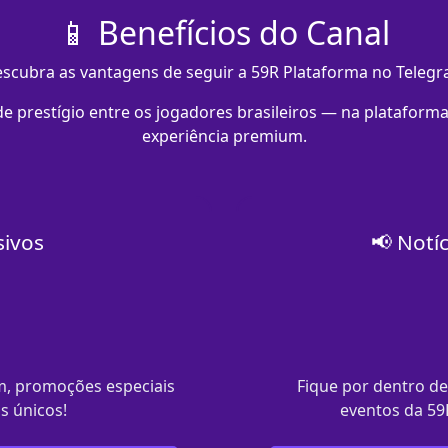
📱 Benefícios do Canal
scubra as vantagens de seguir a 59R Plataforma no Teleg
e prestígio entre os jogadores brasileiros — na plataforma
experiência premium.
sivos
📢 Notí
m, promoções especiais
Fique por dentro d
s únicos!
eventos da 59