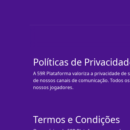
Políticas de Privacida
A 59R Plataforma valoriza a privacidade de
de nossos canais de comunicação. Todos os 
nossos jogadores.
Termos e Condições