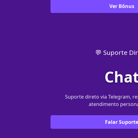
Ver Bônus
💬 Suporte Di
Cha
Suporte direto via Telegram, r
atendimento persona
Falar Suport