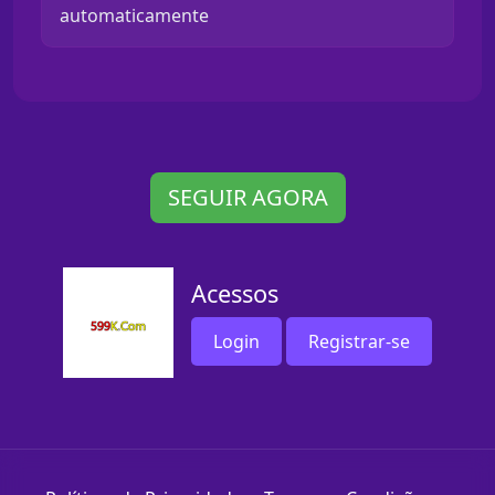
automaticamente
SEGUIR AGORA
Acessos
Login
Registrar-se