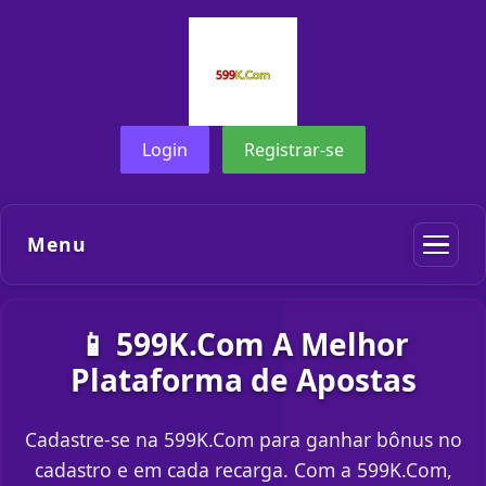
Login
Registrar-se
Menu
📱 599K.Com A Melhor
Plataforma de Apostas
Cadastre-se na 599K.Com para ganhar bônus no
cadastro e em cada recarga. Com a 599K.Com,