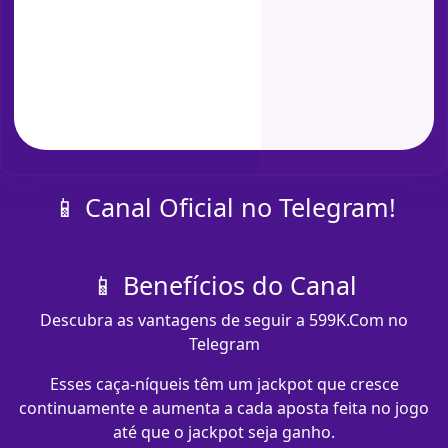
📱 Canal Oficial no Telegram!
📱 Benefícios do Canal
Descubra as vantagens de seguir a 599K.Com no
Telegram
Esses caça-níqueis têm um jackpot que cresce
continuamente e aumenta a cada aposta feita no jogo
até que o jackpot seja ganho.