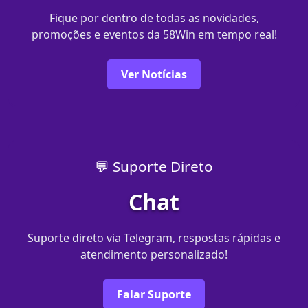
Fique por dentro de todas as novidades,
promoções e eventos da 58Win em tempo real!
Ver Notícias
💬 Suporte Direto
Chat
Suporte direto via Telegram, respostas rápidas e
atendimento personalizado!
Falar Suporte