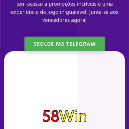
tem acesso a promoções incríveis e uma
experiência de jogo inigualável. Junte-se aos
vencedores agora!
SEGUIR NO TELEGRAM