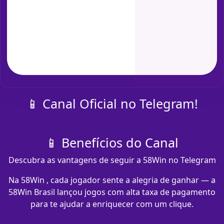
📱 Canal Oficial no Telegram!
📱 Benefícios do Canal
Descubra as vantagens de seguir a 58Win no Telegram
Na 58Win , cada jogador sente a alegria de ganhar — a
58Win Brasil lançou jogos com alta taxa de pagamento
para te ajudar a enriquecer com um clique.