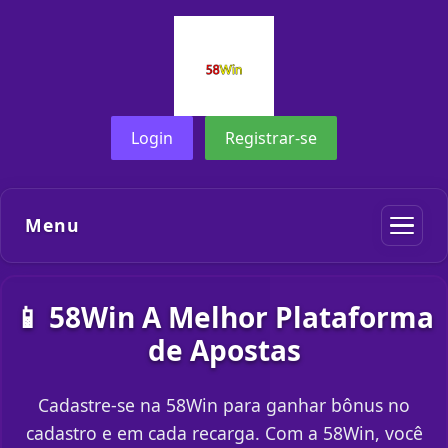
Login
Registrar-se
Menu
📱 58Win A Melhor Plataforma
de Apostas
Cadastre-se na 58Win para ganhar bônus no
cadastro e em cada recarga. Com a 58Win, você