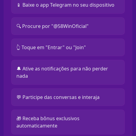
📱 Baixe o app Telegram no seu dispositivo
🔍 Procure por "@58WinOficial"
👆 Toque em "Entrar" ou "Join"
🔔 Ative as notificações para não perder
nada
💬 Participe das conversas e interaja
🎁 Receba bônus exclusivos
automaticamente