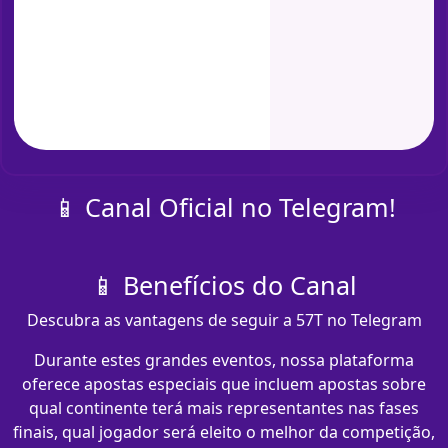
📱 Canal Oficial no Telegram!
📱 Benefícios do Canal
Descubra as vantagens de seguir a 57T no Telegram
Durante estes grandes eventos, nossa plataforma
oferece apostas especiais que incluem apostas sobre
qual continente terá mais representantes nas fases
finais, qual jogador será eleito o melhor da competição,