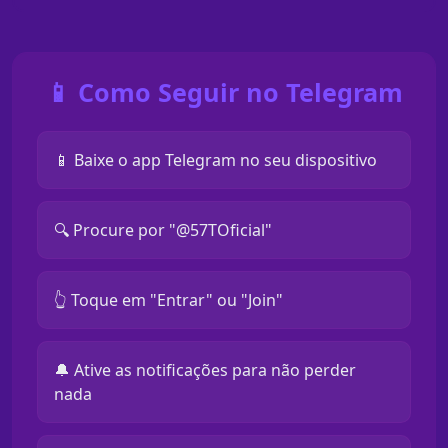
📱 Como Seguir no Telegram
📱 Baixe o app Telegram no seu dispositivo
🔍 Procure por "@57TOficial"
👆 Toque em "Entrar" ou "Join"
🔔 Ative as notificações para não perder
nada