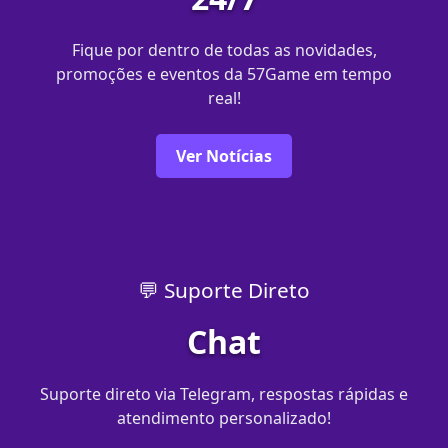
Fique por dentro de todas as novidades,
promoções e eventos da 57Game em tempo
real!
Ver Notícias
💬 Suporte Direto
Chat
Suporte direto via Telegram, respostas rápidas e
atendimento personalizado!