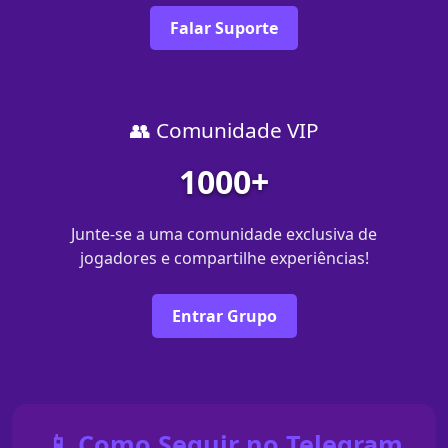
Falar Suporte
👥 Comunidade VIP
1000+
Junte-se a uma comunidade exclusiva de
jogadores e compartilhe experiências!
Entrar Grupo
📱 Como Seguir no Telegram