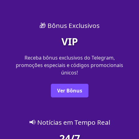
🎁 Bônus Exclusivos
VIP
Receba bônus exclusivos do Telegram,
promoções especiais e códigos promocionais
únicos!
Ver Bônus
📢 Notícias em Tempo Real
24/7