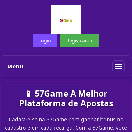
Login
Registrar-se
Menu
📱 57Game A Melhor
Plataforma de Apostas
Cadastre-se na 57Game para ganhar bônus no
cadastro e em cada recarga. Com a 57Game, você