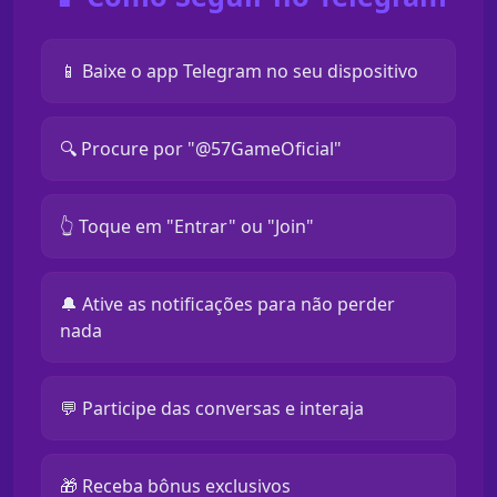
📱 Baixe o app Telegram no seu dispositivo
🔍 Procure por "@57GameOficial"
👆 Toque em "Entrar" ou "Join"
🔔 Ative as notificações para não perder
nada
💬 Participe das conversas e interaja
🎁 Receba bônus exclusivos