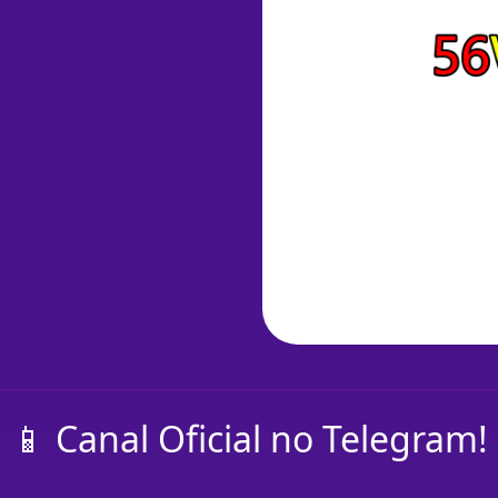
📱 Canal Oficial no Telegram!