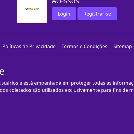
Acessos
Login
Registrar-se
Políticas de Privacidade
Termos e Condições
Sitemap
de
 usuários e está empenhada em proteger todas as informaç
os coletados são utilizados exclusivamente para fins de m