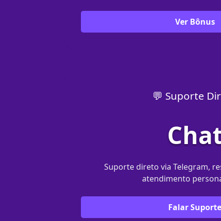
Ver Bônus
💬 Suporte Di
Cha
Suporte direto via Telegram, r
atendimento persona
Falar Suport