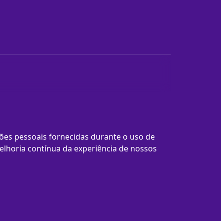
ões pessoais fornecidas durante o uso de
elhoria contínua da experiência de nossos