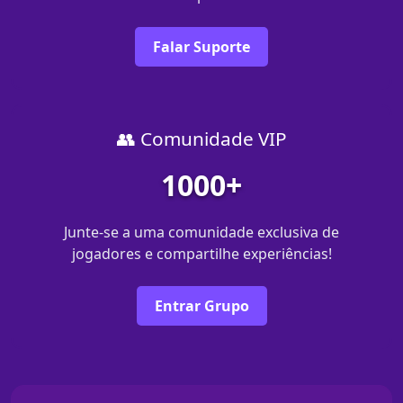
Falar Suporte
👥 Comunidade VIP
1000+
Junte-se a uma comunidade exclusiva de
jogadores e compartilhe experiências!
Entrar Grupo