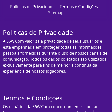
Políticas de Privacidade
Termos e Condições
Sitemap
Políticas de Privacidade
A 56W.Com valoriza a privacidade de seus usuários e
está empenhada em proteger todas as informações
pessoais fornecidas durante o uso de nossos canais de
comunicação. Todos os dados coletados são utilizados
exclusivamente para fins de melhoria contínua da
experiência de nossos jogadores.
Termos e Condições
Os usuários da 56W.Com concordam em respeitar