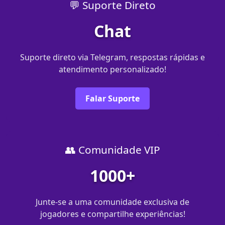
💬 Suporte Direto
Chat
Suporte direto via Telegram, respostas rápidas e
atendimento personalizado!
Falar Suporte
👥 Comunidade VIP
1000+
Junte-se a uma comunidade exclusiva de
jogadores e compartilhe experiências!