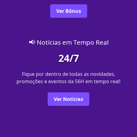
Ver Bônus
📢 Notícias em Tempo Real
24/7
Fique por dentro de todas as novidades,
promoções e eventos da 56H em tempo real!
Ver Notícias