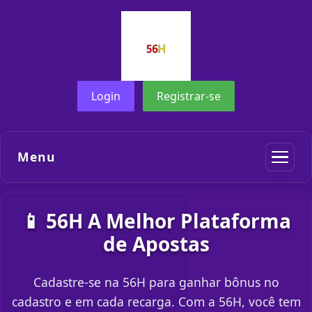
Login
Registrar-se
Menu
📱 56H A Melhor Plataforma
de Apostas
Cadastre-se na 56H para ganhar bônus no
cadastro e em cada recarga. Com a 56H, você tem