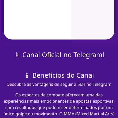
📱 Canal Oficial no Telegram!
📱 Benefícios do Canal
Descubra as vantagens de seguir a 56H no Telegram
Os esportes de combate oferecem uma das
experiências mais emocionantes de apostas esportivas,
com resultados que podem ser determinados por um
único golpe ou movimento. O MMA (Mixed Martial Arts)