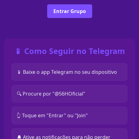
Entrar Grupo
📱 Como Seguir no Telegram
📱 Baixe o app Telegram no seu dispositivo
🔍 Procure por "@56HOficial"
👆 Toque em "Entrar" ou "Join"
🔔 Ative as notificações para não perder