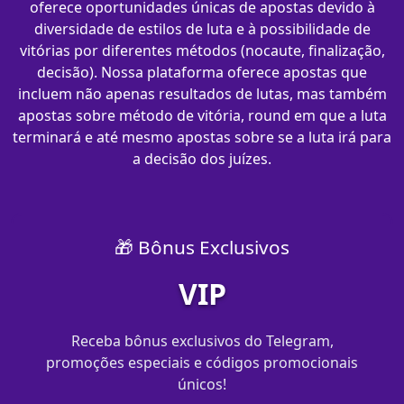
oferece oportunidades únicas de apostas devido à
diversidade de estilos de luta e à possibilidade de
vitórias por diferentes métodos (nocaute, finalização,
decisão). Nossa plataforma oferece apostas que
incluem não apenas resultados de lutas, mas também
apostas sobre método de vitória, round em que a luta
terminará e até mesmo apostas sobre se a luta irá para
a decisão dos juízes.
🎁 Bônus Exclusivos
VIP
Receba bônus exclusivos do Telegram,
promoções especiais e códigos promocionais
únicos!