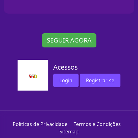
SEGUIR AGORA
Acessos
Login
Registrar-se
Políticas de Privacidade
Termos e Condições
Sitemap