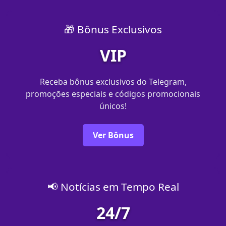
🎁 Bônus Exclusivos
VIP
Receba bônus exclusivos do Telegram,
promoções especiais e códigos promocionais
únicos!
Ver Bônus
📢 Notícias em Tempo Real
24/7