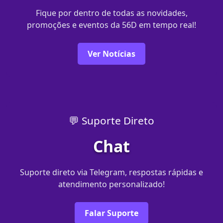
Fique por dentro de todas as novidades,
promoções e eventos da 56D em tempo real!
Ver Notícias
💬 Suporte Direto
Chat
Suporte direto via Telegram, respostas rápidas e
atendimento personalizado!
Falar Suporte