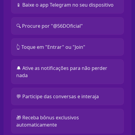
📱 Baixe o app Telegram no seu dispositivo
🔍 Procure por "@56DOficial"
👆 Toque em "Entrar" ou "Join"
🔔 Ative as notificações para não perder
nada
💬 Participe das conversas e interaja
🎁 Receba bônus exclusivos
automaticamente