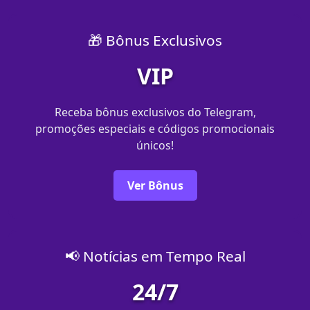
🎁 Bônus Exclusivos
VIP
Receba bônus exclusivos do Telegram,
promoções especiais e códigos promocionais
únicos!
Ver Bônus
📢 Notícias em Tempo Real
24/7