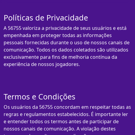
Políticas de Privacidade
A 56755 valoriza a privacidade de seus usuários e está
empenhada em proteger todas as informações
pessoais fornecidas durante o uso de nossos canais de
comunicação. Todos os dados coletados são utilizados
exclusivamente para fins de melhoria contínua da
experiência de nossos jogadores.
Termos e Condições
Os usuários da 56755 concordam em respeitar todas as
regras e regulamentos estabelecidos. É importante ler
e entender todos os termos antes de participar de
nossos canais de comunicação. A violação destes