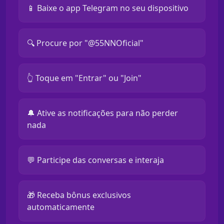
📱 Baixe o app Telegram no seu dispositivo
🔍 Procure por "@55NNOficial"
👆 Toque em "Entrar" ou "Join"
🔔 Ative as notificações para não perder
nada
💬 Participe das conversas e interaja
🎁 Receba bônus exclusivos
automaticamente