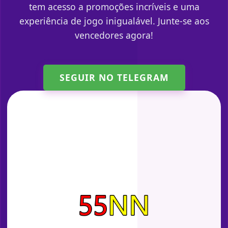
tem acesso a promoções incríveis e uma
experiência de jogo inigualável. Junte-se aos
vencedores agora!
SEGUIR NO TELEGRAM