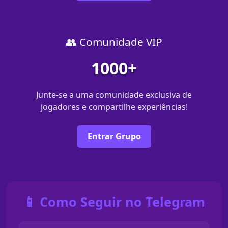
👥 Comunidade VIP
1000+
Junte-se a uma comunidade exclusiva de
jogadores e compartilhe experiências!
Entrar Grupo
📱 Como Seguir no Telegram