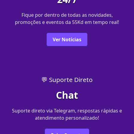
Fique por dentro de todas as novidades,
promoções e eventos da 55Kd em tempo real!
Ver Notícias
💬 Suporte Direto
Chat
Suporte direto via Telegram, respostas rápidas e
atendimento personalizado!