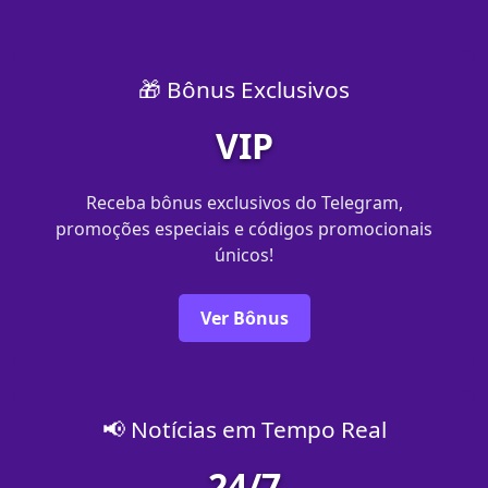
🎁 Bônus Exclusivos
VIP
Receba bônus exclusivos do Telegram,
promoções especiais e códigos promocionais
únicos!
Ver Bônus
📢 Notícias em Tempo Real
24/7