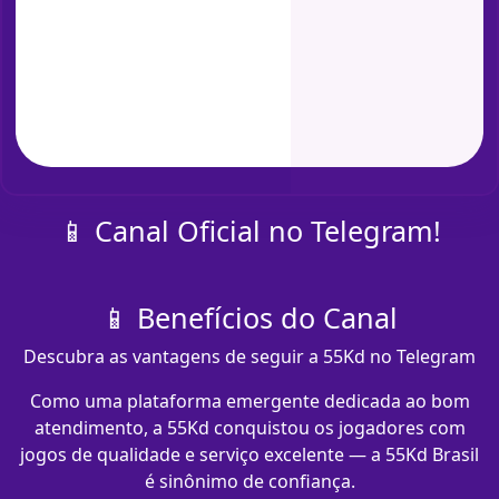
📱 Canal Oficial no Telegram!
📱 Benefícios do Canal
Descubra as vantagens de seguir a 55Kd no Telegram
Como uma plataforma emergente dedicada ao bom
atendimento, a 55Kd conquistou os jogadores com
jogos de qualidade e serviço excelente — a 55Kd Brasil
é sinônimo de confiança.