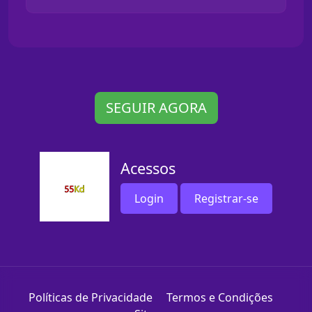
SEGUIR AGORA
Acessos
Login
Registrar-se
Políticas de Privacidade
Termos e Condições