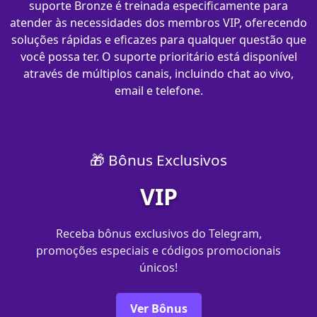
suporte Bronze é treinada especificamente para
atender às necessidades dos membros VIP, oferecendo
soluções rápidas e eficazes para qualquer questão que
você possa ter. O suporte prioritário está disponível
através de múltiplos canais, incluindo chat ao vivo,
email e telefone.
🎁 Bônus Exclusivos
VIP
Receba bônus exclusivos do Telegram,
promoções especiais e códigos promocionais
únicos!
Ver Bônus