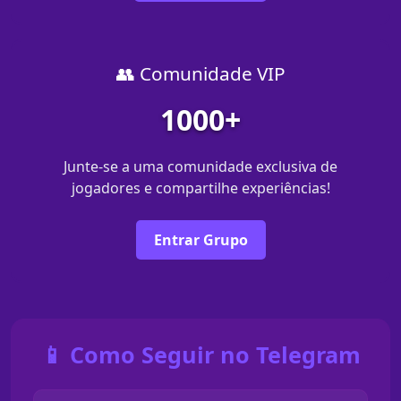
👥 Comunidade VIP
1000+
Junte-se a uma comunidade exclusiva de
jogadores e compartilhe experiências!
Entrar Grupo
📱 Como Seguir no Telegram