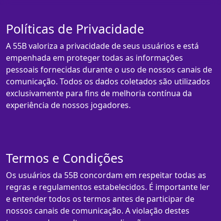
Políticas de Privacidade
A 55B valoriza a privacidade de seus usuários e está
empenhada em proteger todas as informações
pessoais fornecidas durante o uso de nossos canais de
comunicação. Todos os dados coletados são utilizados
exclusivamente para fins de melhoria contínua da
experiência de nossos jogadores.
Termos e Condições
Os usuários da 55B concordam em respeitar todas as
regras e regulamentos estabelecidos. É importante ler
e entender todos os termos antes de participar de
nossos canais de comunicação. A violação destes