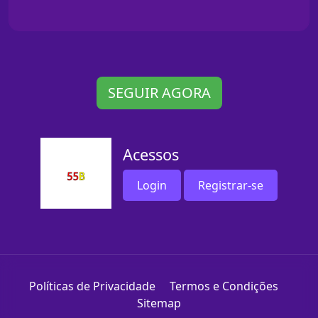
SEGUIR AGORA
Acessos
Login
Registrar-se
Políticas de Privacidade
Termos e Condições
Sitemap